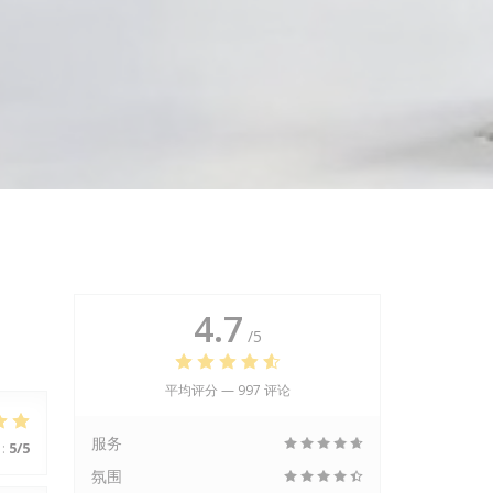
4.7
/5
平均评分 —
997 评论
服务
:
5
/5
氛围