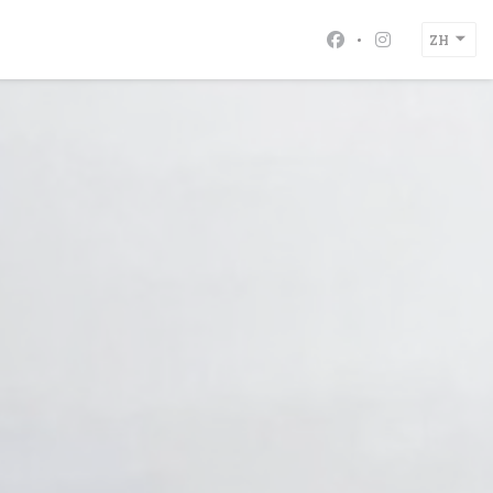
ZH
Facebook ((在新
Instagram