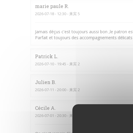
marie paule
R
2026-07-18
- 12:30 - 来宾 5
Jamais déçus c'est toujours aussi bon ,le patron es
Parfait et toujours des accompagnements délicats 
Patrick
L
2026-07-10
- 19:45 - 来宾 2
Julien
B
2026-07-11
- 20:00 - 来宾 2
Cécile
A
2026-07-01
- 20:30 - 来宾 4