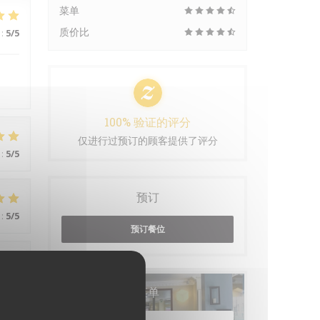
菜单
质价比
:
5
/5
.
100% 验证的评分
仅进行过预订的顾客提供了评分
:
5
/5
预订
:
5
/5
预订餐位
:
5
/5
菜单