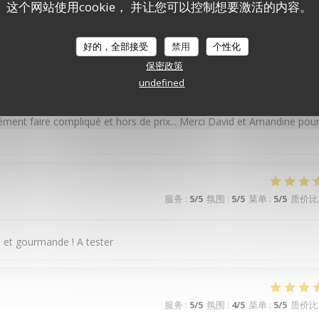
 savoureux, un service par des personnes adorables. Une de mes adre
这个网站使用cookie， 并让您可以控制想要激活的内容。
好的，全部接受
禁用
个性化
保密政策
服务
:
5
/5
氛围
:
4
/5
菜单
:
5
/5
质价比
undefined
cément faire compliqué et hors de prix... Merci David et Amandine pou
服务
:
5
/5
氛围
:
5
/5
菜单
:
5
/5
质价比
 et gourmande ! A tester
服务
:
5
/5
氛围
:
4
/5
菜单
:
5
/5
质价比