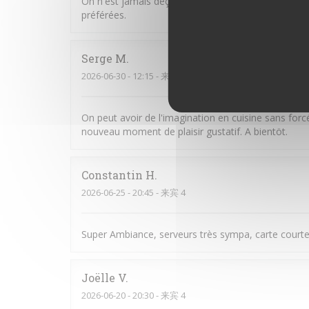
On n'est jamais déçu chez Chéri-Chérie. Des plats
préférées.
Serge
M
2026-06-30
- 12:15 - 来宾 1
On peut avoir de l'imagination en cuisine sans for
nouveau moment de plaisir gustatif. A bientöt.
Constantin
H
2026-06-25
- 20:45 - 来宾 4
Super Ambiance, serveurs très sympa, carte courte
Joëlle
V
2026-06-20
- 20:30 - 来宾 4