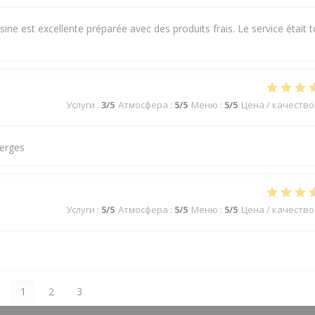
e est excellente préparée avec des produits frais. Le service était t
Услуги
:
3
/5
Атмосфера
:
5
/5
Меню
:
5
/5
Цена / качество
perges
Услуги
:
5
/5
Атмосфера
:
5
/5
Меню
:
5
/5
Цена / качество
1
2
3