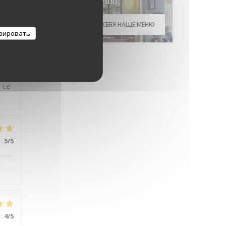
Меню
sses
ОТКРОЙТЕ ДЛЯ СЕБЯ НАШЕ МЕНЮ
зировать
:
5
/5
r ce
:
5
/5
:
4
/5