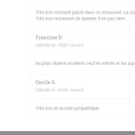
Très bon moment passé dans ce restaurant. La cuisin
Très bon restaurant de quartier à ne pas rater.
Francine
D
2026-06-16
- 19:30 - гости 3
les plats étaient excellent oeuf en entrée et les as
Cecile
G
2026-06-13
- 21:00 - гости 2
Très bon et accueil sympathique