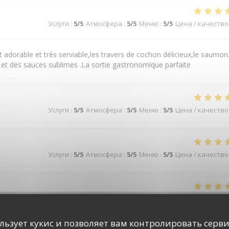
Услуги
:
5
/5
Атмосфера
:
5
/5
Меню
:
5
/5
Цена / качество
t adorable et très serviable,les travers de cochon délicieux,le saumon
et des sauces sublimes .La sortie gastronomique parfaite
Услуги
:
5
/5
Атмосфера
:
5
/5
Меню
:
5
/5
Цена / качество
Услуги
:
5
/5
Атмосфера
:
5
/5
Меню
:
5
/5
Цена / качество
Услуги
:
5
/5
Атмосфера
:
5
/5
Меню
:
5
/5
Цена / качество
ользует кукис и позволяет вам контролировать серв