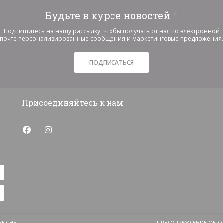
Будьте в курсе новостей
*
Подпишитесь на нашу рассылку, чтобы получать от нас по электронной
почте персонализированные сообщения и маркетинговые предложения.
ПОДПИСАТЬСЯ
Присоединяйтесь к нам
Facebook ((открывается в новом окне))
Instagram ((открывается в новом окне))
((ОТКРЫВАЕТСЯ В НОВОМ ОКНЕ))
ENCHEF
ПРЕДУПРЕЖДЕНИЕ ОБ О