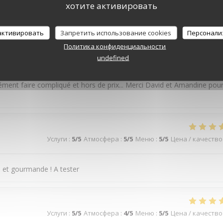
 savoureux, un service par des personnes adorables. Une de mes adre
хотите активировать
 активировать
Запретить использование cookies
Персонали
Политика конфиденциальности
Услуги
:
5
/5
Атмосфера
:
4
/5
Меню
:
5
/5
Цена / качество
undefined
cément faire compliqué et hors de prix... Merci David et Amandine pou
Услуги
:
5
/5
Атмосфера
:
5
/5
Меню
:
5
/5
Цена / качество
 et gourmande ! A tester
Услуги
:
5
/5
Атмосфера
:
4
/5
Меню
:
5
/5
Цена / качество