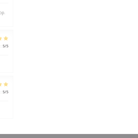
op.
:
5
/5
:
5
/5