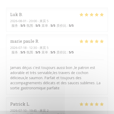
Luk
B
2026-08-01
- 20:00 - 来宾 5
服务
:
5
/5
氛围
:
5
/5
菜单
:
5
/5
质价比
:
5
/5
marie paule
R
2026-07-18
- 12:30 - 来宾 5
服务
:
5
/5
氛围
:
5
/5
菜单
:
5
/5
质价比
:
5
/5
Jamais déçus c'est toujours aussi bon ,le patron est
adorable et très serviable,les travers de cochon
délicieux,le saumon. Parfait et toujours des
accompagnements délicats et des sauces sublimes .La
sortie gastronomique parfaite
Patrick
L
2026-07-10
- 19:45 - 来宾 2