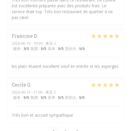
est excellente préparée avec des produits frais. Le
service était top. Très bon restaurant de quartier à ne
pas rater.
Francine
D
2026-06-16
- 19:30 - 来宾 3
服务
:
3
/5
氛围
:
5
/5
菜单
:
5
/5
质价比
:
5
/5
les plats étaient excellent oeuf en entrée et les asperges
Cecile
G
2026-06-13
- 21:00 - 来宾 2
服务
:
5
/5
氛围
:
5
/5
菜单
:
5
/5
质价比
:
5
/5
Très bon et accueil sympathique