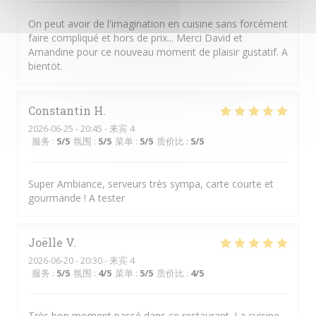
On peut avoir de l'imagination en cuisine sans forcément
faire compliqué et hors de prix... Merci David et
Amandine pour ce nouveau moment de plaisir gustatif. A
bientöt.
Constantin
H
2026-06-25
- 20:45 - 来宾 4
服务
:
5
/5
氛围
:
5
/5
菜单
:
5
/5
质价比
:
5
/5
Super Ambiance, serveurs très sympa, carte courte et
gourmande ! A tester
Joëlle
V
2026-06-20
- 20:30 - 来宾 4
服务
:
5
/5
氛围
:
4
/5
菜单
:
5
/5
质价比
:
4
/5
Très bon moment passé dans ce restaurant. La cuisine