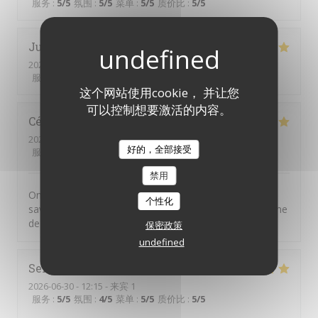
服务
:
5
/5
氛围
:
5
/5
菜单
:
5
/5
质价比
:
5
/5
Julien
B
2026-07-11
- 20:00 - 来宾 2
服务
:
5
/5
氛围
:
5
/5
菜单
:
5
/5
质价比
:
5
/5
这个网站使用cookie， 并让您
可以控制想要激活的内容。
Cécile
A
2026-07-01
- 20:30 - 来宾 4
好的，全部接受
服务
:
5
/5
氛围
:
5
/5
菜单
:
5
/5
质价比
:
5
/5
禁用
On n'est jamais déçu chez Chéri-Chérie. Des plats
个性化
savoureux, un service par des personnes adorables. Une
de mes adresses préférées.
保密政策
undefined
Serge
M
2026-06-30
- 12:15 - 来宾 1
服务
:
5
/5
氛围
:
4
/5
菜单
:
5
/5
质价比
:
5
/5