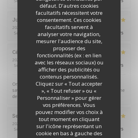
Service
:
5
/5
Ambiance
:
5
/5
Cuisine
:
5
/5
Qualité / Prix
:
5
/5
défaut. D'autres cookies
facultatifs nécessitent votre
consentement. Ces cookies
Julien
B
facultatifs servent à
2026-07-11
- 20:00 - Couverts 2
Service
:
5
/5
Ambiance
:
5
/5
Cuisine
:
5
/5
Qualité / Prix
:
5
/5
analyser votre navigation,
mesurer l'audience du site,
proposer des
Cécile
A
fonctionnalités (ex : en lien
2026-07-01
- 20:30 - Couverts 4
avec les réseaux sociaux) ou
Service
:
5
/5
Ambiance
:
5
/5
Cuisine
:
5
/5
Qualité / Prix
:
5
/5
afficher des publicités ou
contenus personnalisés.
Cliquez sur « Tout accepter
On n'est jamais déçu chez Chéri-Chérie. Des plats
», « Tout refuser » ou «
savoureux, un service par des personnes adorables. Une
de mes adresses préférées.
Personnaliser » pour gérer
vos préférences. Vous
pouvez modifier vos choix à
Serge
M
tout moment en cliquant
2026-06-30
- 12:15 - Couverts 1
sur l'icône représentant un
Service
:
5
/5
Ambiance
:
4
/5
Cuisine
:
5
/5
Qualité / Prix
:
5
/5
cookie en bas à gauche des