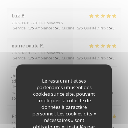
Luk
B
2026-08-01
- 20:00 - Couverts 5
Service
:
5
/5
Ambiance
:
5
/5
Cuisine
:
5
/5
Qualité / Prix
:
5
/5
marie paule
R
2026-07-18
- 12:30 - Couverts 5
Service
:
5
/5
Ambiance
:
5
/5
Cuisine
:
5
/5
Qualité / Prix
:
5
/5
Jamais déçus c'est toujours aussi bon ,le patron est
Le restaurant et ses
adorable et très serviable,les travers de cochon
partenaires utilisent des
délicieux,le saumon. Parfait et toujours des
accompagnements délicats et des sauces sublimes .La
cookies sur ce site, pouvant
sortie gastronomique parfaite
impliquer la collecte de
données à caractère
personnel. Les cookies dits «
Patrick
L
nécessaires » sont
2026-07-10
- 19:45 - Couverts 2
obligatoires et installés par