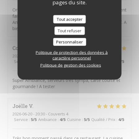
pages du site.
On peut avoir de l'imagination en cuisine sans forcément
faire compliqué et hors de prix... Merci David et
Tout accepter
Amandine pour ce nouveau moment de plaisir gustatif. A
bientöt.
Tout refuser
Personnaliser
Constantin
H
Politique de protection des données à
2026-06-25
- 20:45 - Couverts 4
caractère personnel
Service
:
5
/5
Ambiance
:
5
/5
Cuisine
:
5
/5
Qualité / Prix
:
5
/5
Politique de gestion des cookies
Super Ambiance, serveurs très sympa, carte courte et
gourmande ! A tester
Joëlle
V
2026-06-20
- 20:30 - Couverts 4
Service
:
5
/5
Ambiance
:
4
/5
Cuisine
:
5
/5
Qualité / Prix
:
4
/5
Très bon moment passé dans ce restaurant. La cuisine