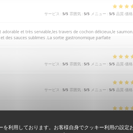
サービス
:
5
/5
雰囲気
:
5
/5
メニュー
:
5
/5
品質-価格
t adorable et très serviable,les travers de cochon délicieux,le saumon
et des sauces sublimes .La sortie gastronomique parfaite
サービス
:
5
/5
雰囲気
:
5
/5
メニュー
:
5
/5
品質-価格
サービス
:
5
/5
雰囲気
:
5
/5
メニュー
:
5
/5
品質-価格
サービス
:
5
/5
雰囲気
:
5
/5
メニュー
:
5
/5
品質-価格
ーを利用しております。お客様自身でクッキー利用の設定