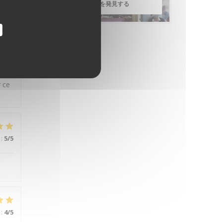
sses
メニューを発見する
:
5
/5
r ce
:
5
/5
:
4
/5