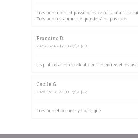
Très bon moment passé dans ce restaurant. La cuisin
Très bon restaurant de quartier à ne pas rater.
Francine
D
2026-06-16
- 19:30 - ゲスト 3
les plats étaient excellent oeuf en entrée et les as
Cecile
G
2026-06-13
- 21:00 - ゲスト 2
Très bon et accueil sympathique