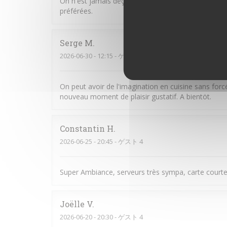
On n'est jamais déçu chez Chéri-Chérie. Des plats
préférées.
Serge
M
2026-06-30
- 12:15 - ゲスト 1
On peut avoir de l'imagination en cuisine sans for
nouveau moment de plaisir gustatif. A bientöt.
Constantin
H
2026-06-25
- 20:45 - ゲスト 4
Super Ambiance, serveurs très sympa, carte courte
Joëlle
V
2026-06-20
- 20:30 - ゲスト 4