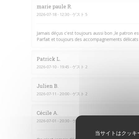
marie paule
R
2026-07-18
- 12:30 - ゲスト 5
Jamais déçus c'est toujours aussi bon ,le patron es
Parfait et toujours des accompagnements délicats 
Patrick
L
2026-07-10
- 19:45 - ゲスト 2
Julien
B
2026-07-11
- 20:00 - ゲスト 2
Cécile
A
2026-07-01
- 20:30 - ゲスト 4
当サイトはクッキ