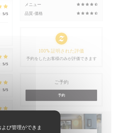
メニュー
品質-価格
:
5
/5
.
100% 証明された評価
予約をしたお客様のみが評価できます
:
5
/5
ご予約
:
5
/5
予約
:
5
/5
メニュー
および管理ができま