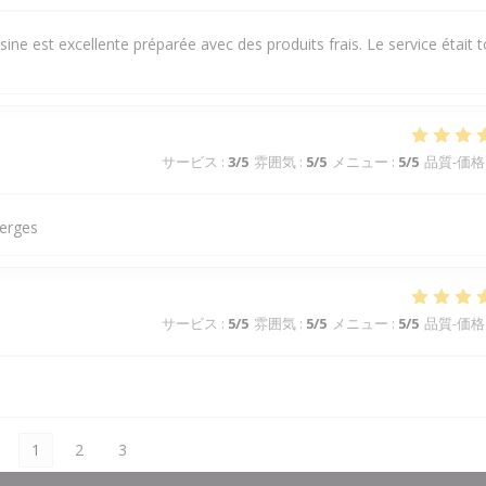
e est excellente préparée avec des produits frais. Le service était t
サービス
:
3
/5
雰囲気
:
5
/5
メニュー
:
5
/5
品質-価格
perges
サービス
:
5
/5
雰囲気
:
5
/5
メニュー
:
5
/5
品質-価格
1
2
3