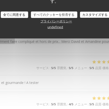
 savoureux, un service par des personnes adorables. Une de mes adre
す。
全てに同意する
すべてのクッキーを拒否する
カスタマイズする
プライバシーポリシー
サービス
:
5
/5
雰囲気
:
4
/5
メニュー
:
5
/5
品質-価格
undefined
cément faire compliqué et hors de prix... Merci David et Amandine pou
サービス
:
5
/5
雰囲気
:
5
/5
メニュー
:
5
/5
品質-価格
 et gourmande ! A tester
サービス
:
5
/5
雰囲気
:
4
/5
メニュー
:
5
/5
品質-価格