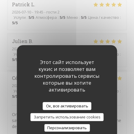
Patrick
L
2026-07-10
- 19:45 - гости 2
Услуги
:
5
/5
Атмосфера
:
5
/5
Меню
:
5
/5
Цена / качество
:
5
/5
Julien
B
2026-07-11
- 20:00 - гости 2
Услуги
:
5
/5
Атмосфера
:
5
/5
Меню
:
5
/5
Цена / качество
:
5
/5
Этот сайт использует
кукис и позволяет вам
контролировать сервисы
Cécile
A
которые вы хотите
2026-07-01
- 20:30 - гости 4
активировать
Услуги
:
5
/5
Атмосфера
:
5
/5
Меню
:
5
/5
Цена / качество
:
5
/5
Ок, все активировать
On n'est jamais déçu chez Chéri-Chérie. Des plats
Запретить использование cookies
savoureux, un service par des personnes adorables. Une
de mes adresses préférées.
Персонализировать