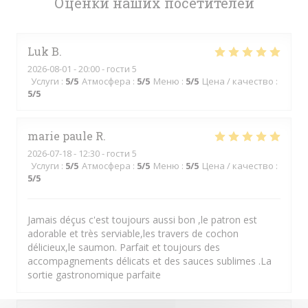
Оценки наших посетителей
Luk
B
2026-08-01
- 20:00 - гости 5
Услуги
:
5
/5
Атмосфера
:
5
/5
Меню
:
5
/5
Цена / качество
:
5
/5
marie paule
R
2026-07-18
- 12:30 - гости 5
Услуги
:
5
/5
Атмосфера
:
5
/5
Меню
:
5
/5
Цена / качество
:
5
/5
Jamais déçus c'est toujours aussi bon ,le patron est
adorable et très serviable,les travers de cochon
délicieux,le saumon. Parfait et toujours des
accompagnements délicats et des sauces sublimes .La
sortie gastronomique parfaite