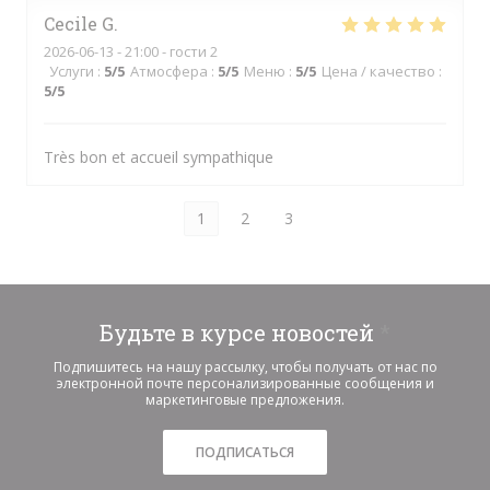
Cecile
G
2026-06-13
- 21:00 - гости 2
Услуги
:
5
/5
Атмосфера
:
5
/5
Меню
:
5
/5
Цена / качество
:
5
/5
Très bon et accueil sympathique
1
2
3
Будьте в курсе новостей
*
Подпишитесь на нашу рассылку, чтобы получать от нас по
электронной почте персонализированные сообщения и
маркетинговые предложения.
ПОДПИСАТЬСЯ