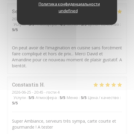
Политика конфиденциальности
Serge
M
undefined
2026-06-30
- 12:15 - гости 1
Услуги
:
5
/5
Атмосфера
:
4
/5
Меню
:
5
/5
Цена / качество
:
5
/5
On peut avoir de l'imagination en cuisine sans forcément
faire compliqué et hors de prix... Merci David et
Amandine pour ce nouveau moment de plaisir gustatif. A
bientöt.
Constantin
H
2026-06-25
- 20:45 - гости 4
Услуги
:
5
/5
Атмосфера
:
5
/5
Меню
:
5
/5
Цена / качество
:
5
/5
Super Ambiance, serveurs très sympa, carte courte et
gourmande ! A tester