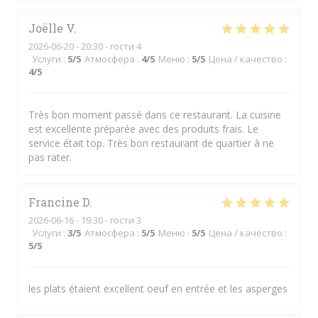
Joëlle
V
2026-06-20
- 20:30 - гости 4
Услуги
:
5
/5
Атмосфера
:
4
/5
Меню
:
5
/5
Цена / качество
:
4
/5
Très bon moment passé dans ce restaurant. La cuisine
est excellente préparée avec des produits frais. Le
service était top. Très bon restaurant de quartier à ne
pas rater.
Francine
D
2026-06-16
- 19:30 - гости 3
Услуги
:
3
/5
Атмосфера
:
5
/5
Меню
:
5
/5
Цена / качество
:
5
/5
les plats étaient excellent oeuf en entrée et les asperges