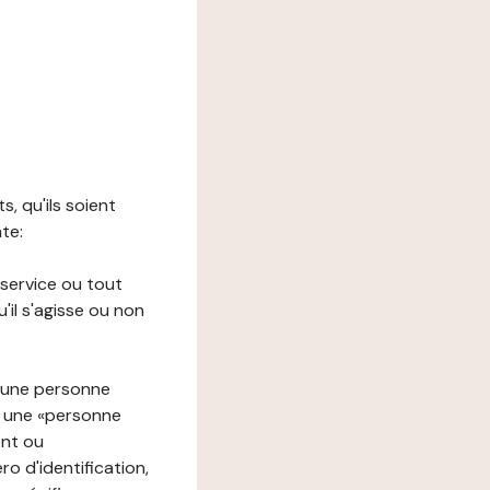
s, qu'ils soient
nte:
 service ou tout
il s'agisse ou non
à une personne
re une «personne
ent ou
o d'identification,