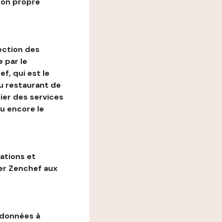
son propre
ection des
 par le
f, qui est le
au restaurant de
ier des services
ou encore le
gations et
ter Zenchef aux
 données à