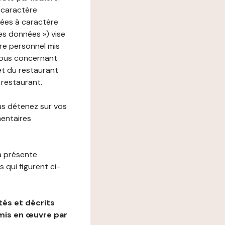
 caractère
nées à caractère
des données ») vise
re personnel mis
vous concernant
net du restaurant
 restaurant.
us détenez sur vos
mentaires
a présente
 qui figurent ci-
és et décrits
mis en œuvre par