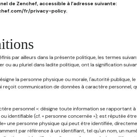
el de Zenchef, accessible à l’adresse suivante:
hef.com/fr/privacy-policy.
itions
inis par ailleurs dans la présente politique, les termes suivant
r ou au pluriel dans ladite politique, ont la signification suiva
 désigne la personne physique ou morale, l'autorité publique, le
i reçoit communication de données à caractère personnel, qu'
ctère personnel »: désigne toute information se rapportant 
 ou identifiable (cf. « personne concernée »); est réputée êt
ble» une personne physique qui peut être identifiée, directem
mment par référence à un identifiant, tel qu'un nom, un numér