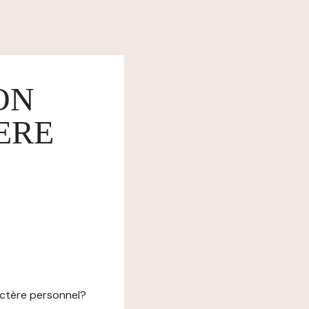
ON
ERE
actère personnel?