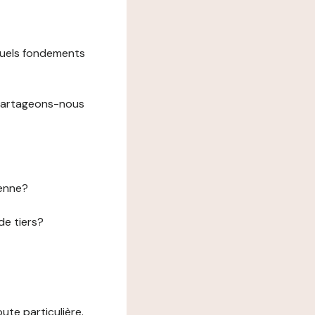
 quels fondements
 partageons-nous
éenne?
de tiers?
te particulière.