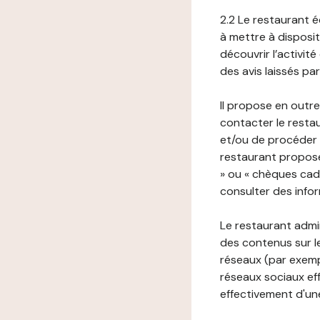
2.2 Le restaurant éd
à mettre à disposit
découvrir l’activit
des avis laissés pa
Il propose en outre
contacter le resta
et/ou de procéder 
restaurant propose
» ou « chèques cade
consulter des infor
Le restaurant admi
des contenus sur le
réseaux (par exemp
réseaux sociaux eff
effectivement d'une