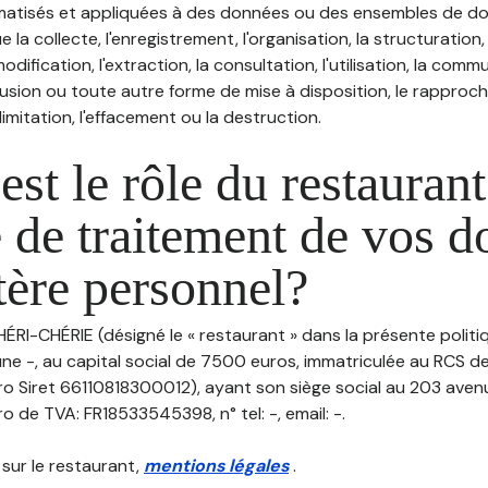
atisés et appliquées à des données ou des ensembles de do
e la collecte, l'enregistrement, l'organisation, la structuration
odification, l'extraction, la consultation, l'utilisation, la com
ffusion ou toute autre forme de mise à disposition, le rappro
 limitation, l'effacement ou la destruction.
est le rôle du restaurant
 de traitement de vos 
tère personnel?
HÉRI-CHÉRIE (désigné le « restaurant » dans la présente polit
ne -, au capital social de 7500 euros, immatriculée au RCS d
 Siret 66110818300012), ayant son siège social au 203 ave
 de TVA: FR18533545398, n° tel: -, email: -.
 sur le restaurant,
mentions légales
.