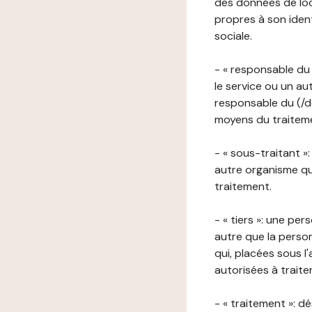
des données de loca
propres à son iden
sociale.
- « responsable du 
le service ou un au
responsable du (/de
moyens du traitemen
- « sous-traitant »
autre organisme qu
traitement.
- « tiers »: une pe
autre que la perso
qui, placées sous l
autorisées à traite
- « traitement »: 