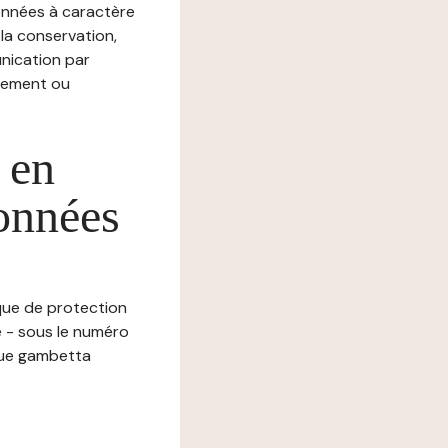
nnées à caractère
, la conservation,
munication par
chement ou
 en
données
ique de protection
e - sous le numéro
nue gambetta