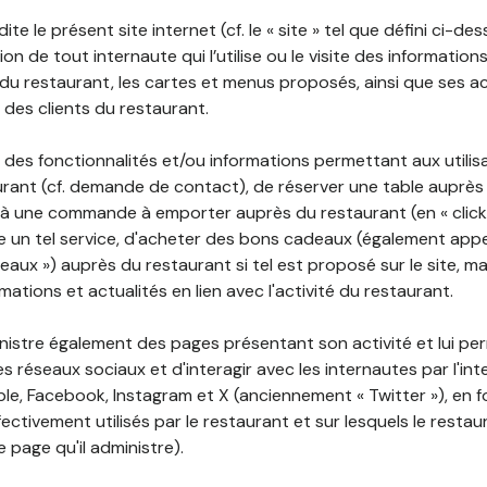
ite le présent site internet (cf. le « site » tel que défini ci-de
ion de tout internaute qui l’utilise ou le visite des informati
é du restaurant, les cartes et menus proposés, ainsi que ses a
r des clients du restaurant.
 des fonctionnalités et/ou informations permettant aux utilis
urant (cf. demande de contact), de réserver une table auprès
à une commande à emporter auprès du restaurant (en « click a
 un tel service, d'acheter des bons cadeaux (également appe
aux ») auprès du restaurant si tel est proposé sur le site, m
mations et actualités en lien avec l'activité du restaurant.
nistre également des pages présentant son activité et lui pe
s réseaux sociaux et d'interagir avec les internautes par l'in
le, Facebook, Instagram et X (anciennement « Twitter »), en 
ectivement utilisés par le restaurant et sur lesquels le resta
 page qu'il administre).