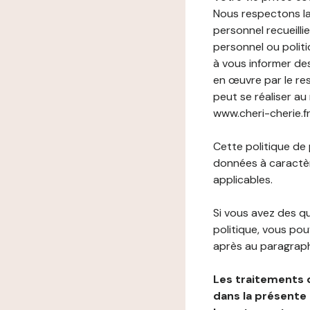
Nous respectons la
personnel recueilli
personnel ou politi
à vous informer de
en œuvre par le re
peut se réaliser au
www.cheri-cherie.fr 
Cette politique de
données à caractèr
applicables.
Si vous avez des 
politique, vous po
après au paragraph
Les traitements 
dans la présente