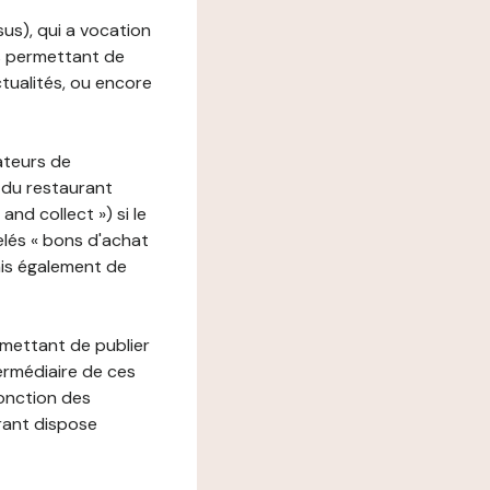
ssus), qui a vocation
ons permettant de
ctualités, ou encore
ateurs de
 du restaurant
nd collect ») si le
lés « bons d'achat
ais également de
rmettant de publier
termédiaire de ces
fonction des
urant dispose