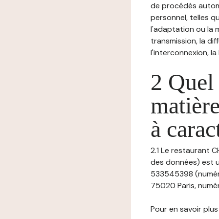
de procédés autom
personnel, telles qu
l'adaptation ou la m
transmission, la di
l'interconnexion, la
2 Quel 
matière
à carac
2.1 Le restaurant C
des données) est u
533545398 (numéro
75020 Paris, numéro
Pour en savoir plus