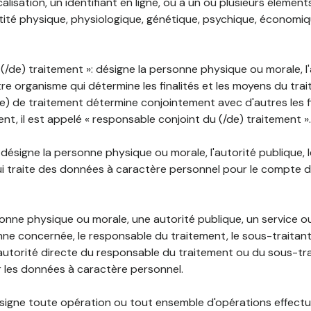
lisation, un identifiant en ligne, ou à un ou plusieurs élément
tité physique, physiologique, génétique, psychique, économiqu
(/de) traitement »: désigne la personne physique ou morale, l'
tre organisme qui détermine les finalités et les moyens du tra
) de traitement détermine conjointement avec d'autres les fin
t, il est appelé « responsable conjoint du (/de) traitement ».
: désigne la personne physique ou morale, l'autorité publique, 
i traite des données à caractère personnel pour le compte 
rsonne physique ou morale, une autorité publique, un service 
nne concernée, le responsable du traitement, le sous-traitan
'autorité directe du responsable du traitement ou du sous-tra
r les données à caractère personnel.
désigne toute opération ou tout ensemble d'opérations effectu