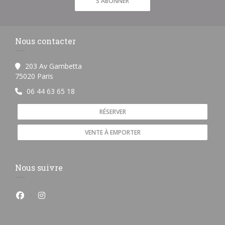
S'ABONNER
Nous contacter
203 Av Gambetta
((ouvre une nouvelle fenêtre))
75020 Paris
06 44 63 65 18
RÉSERVER
VENTE À EMPORTER
Nous suivre
Facebook ((ouvre une nouvelle fenêtre))
Instagram ((ouvre une nouvelle fenêtre))