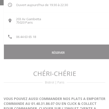
Ouvert aujourd'hui de 19:30 à 22:30
203 Av Gambetta
((ouvre une nouvelle fenêtre))
75020 Paris
06 44 63 65 18
RÉSERVER
CHÉRI-CHÉRIE
Bistrot
|
Paris
VOUS POUVEZ AUSSI COMMANDER NOS PLATS A EMPORTER
COMMANDE AU 01.40.31.86.07 OU EN CLICK & COLLECT
POUR COMMANDER, CLIQUER SUR L'ONGLET "VENTE A