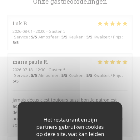
Onze gastbeoordelingen
Luk
B
2026-08-01
- 20:00 - Gasten 5
Service
:
5
/5
Atmosfeer
:
5
/5
Keuken
:
5
/5
Kwaliteit / Prijs
:
5
/5
marie paule
R
2026-07-18
- 12:30 - Gasten 5
Service
:
5
/5
Atmosfeer
:
5
/5
Keuken
:
5
/5
Kwaliteit / Prijs
:
5
/5
Jamais déçus c'est toujours aussi bon ,le patron est
adorable et très serviable,les travers de cochon
délicieux,le saumon. Parfait et toujours des
accompagnements délicats et des sauces sublimes .La
Het restaurant en zijn
sortie gastronomique parfaite
partners gebruiken cookies
op deze site, wat kan leiden