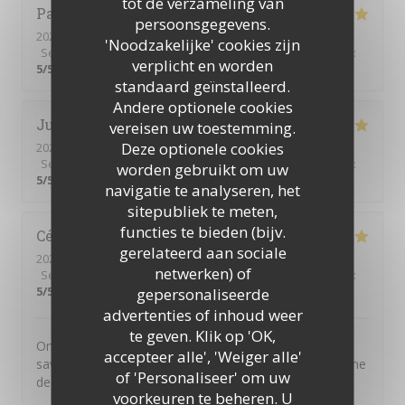
tot de verzameling van
Patrick
L
persoonsgegevens.
2026-07-10
- 19:45 - Gasten 2
'Noodzakelijke' cookies zijn
Service
:
5
/5
Atmosfeer
:
5
/5
Keuken
:
5
/5
Kwaliteit / Prijs
:
verplicht en worden
5
/5
standaard geïnstalleerd.
Andere optionele cookies
Julien
B
vereisen uw toestemming.
Deze optionele cookies
2026-07-11
- 20:00 - Gasten 2
Service
:
5
/5
Atmosfeer
:
5
/5
Keuken
:
5
/5
Kwaliteit / Prijs
:
worden gebruikt om uw
5
/5
navigatie te analyseren, het
sitepubliek te meten,
functies te bieden (bijv.
Cécile
A
gerelateerd aan sociale
2026-07-01
- 20:30 - Gasten 4
netwerken) of
Service
:
5
/5
Atmosfeer
:
5
/5
Keuken
:
5
/5
Kwaliteit / Prijs
:
5
/5
gepersonaliseerde
advertenties of inhoud weer
te geven. Klik op 'OK,
On n'est jamais déçu chez Chéri-Chérie. Des plats
accepteer alle', 'Weiger alle'
savoureux, un service par des personnes adorables. Une
of 'Personaliseer' om uw
de mes adresses préférées.
voorkeuren te beheren. U