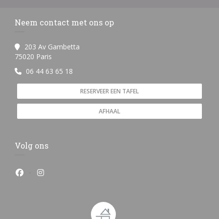
Neem contact met ons op
203 Av Gambetta
((opent in een nieuw venster))
75020 Paris
06 44 63 65 18
RESERVEER EEN TAFEL
AFHAAL
Volg ons
Facebook ((opent in een nieuw venster))
Instagram ((opent in een nieuw venster))