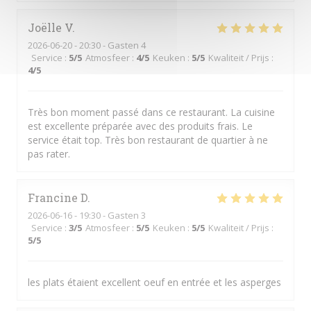
Joëlle
V
2026-06-20
- 20:30 - Gasten 4
Service
:
5
/5
Atmosfeer
:
4
/5
Keuken
:
5
/5
Kwaliteit / Prijs
:
4
/5
Très bon moment passé dans ce restaurant. La cuisine
est excellente préparée avec des produits frais. Le
service était top. Très bon restaurant de quartier à ne
pas rater.
Francine
D
2026-06-16
- 19:30 - Gasten 3
Service
:
3
/5
Atmosfeer
:
5
/5
Keuken
:
5
/5
Kwaliteit / Prijs
:
5
/5
les plats étaient excellent oeuf en entrée et les asperges