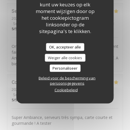
kunt uw keuzes op elk
moment wijzigen door op
Serge
M
het cookiepictogram
2026-06-30
- 12:15 - Gasten 1
Service
:
5
/5
Atmosfeer
:
4
/5
Keuken
:
5
/5
Kwaliteit / Prijs
:
linksonder op de
5
/5
sitepagina's te klikken.
On peut avoir de l'imagination en cuisine sans forcément
OK, accepteer alle
faire compliqué et hors de prix... Merci David et
Weiger alle cookies
Amandine pour ce nouveau moment de plaisir gustatif. A
bientöt.
Personaliseer
Beleid voor de bescherming van
Constantin
H
persoonsgegevens
2026-06-25
- 20:45 - Gasten 4
Cookiebeleid
Service
:
5
/5
Atmosfeer
:
5
/5
Keuken
:
5
/5
Kwaliteit / Prijs
:
5
/5
Super Ambiance, serveurs très sympa, carte courte et
gourmande ! A tester