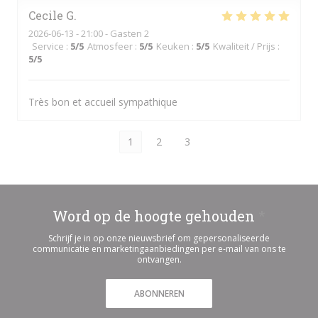
Cecile
G
2026-06-13
- 21:00 - Gasten 2
Service
:
5
/5
Atmosfeer
:
5
/5
Keuken
:
5
/5
Kwaliteit / Prijs
:
5
/5
Très bon et accueil sympathique
1
2
3
Word op de hoogte gehouden
*
Schrijf je in op onze nieuwsbrief om gepersonaliseerde
communicatie en marketingaanbiedingen per e-mail van ons te
ontvangen.
ABONNEREN