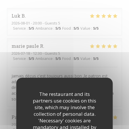
Luk
B
2026-08-01
- 20:00 - Guests 5
Service
:
5
/5
Ambiance
:
5
/5
Food
:
5
/5
Value
:
5
/5
marie paule
R
2026-07-18
- 12:30 - Guests 5
Service
:
5
/5
Ambiance
:
5
/5
Food
:
5
/5
Value
:
5
/5
Jamais déçus c'est toujours aussi bon ,le patron est
adorable et très serviable,les travers de cochon
délicieux,le saumon. Parfait et toujours des
accompagnements délicats et des sauces sublimes .La
The restaurant and its
sortie gastronomique parfaite
partners use cookies on this
site, which may involve the
collection of personal data.
Patrick
L
'Necessary' cookies are
2026-07-10
- 19:45 - Guests 2
mandatory and installed by