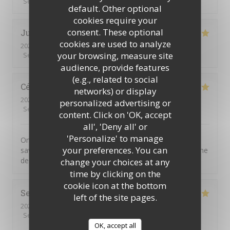
Service
:
5
/5
Ambiance
:
5
/5
Food
:
5
/5
Value
:
5
/5
default. Other optional
cookies require your
consent. These optional
Julien
B
cookies are used to analyze
2026-07-11
- 20:00 - Guests 2
your browsing, measure site
Service
:
5
/5
Ambiance
:
5
/5
Food
:
5
/5
Value
:
5
/5
audience, provide features
(e.g., related to social
Cécile
A
networks) or display
2026-07-01
- 20:30 - Guests 4
personalized advertising or
Service
:
5
/5
Ambiance
:
5
/5
Food
:
5
/5
Value
:
5
/5
content. Click on 'OK, accept
all', 'Deny all' or
'Personalize' to manage
On n'est jamais déçu chez Chéri-Chérie. Des plats
your preferences. You can
savoureux, un service par des personnes adorables. Une
de mes adresses préférées.
change your choices at any
time by clicking on the
cookie icon at the bottom
Serge
M
left of the site pages.
2026-06-30
- 12:15 - Guests 1
Service
:
5
/5
Ambiance
:
4
/5
Food
:
5
/5
Value
:
5
/5
OK, accept all