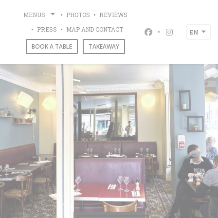
Personalizing your cookie choices
MENUS
PHOTOS
REVIEWS
CHÉRI-CHÉRIE
PRESS
MAP AND CONTACT
EN
Facebook ((opens i
Instagram ((
BOOK A TABLE
TAKEAWAY