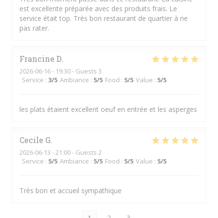
est excellente préparée avec des produits frais. Le
service était top. Très bon restaurant de quartier à ne
pas rater.
Francine
D
2026-06-16
- 19:30 - Guests 3
Service
:
3
/5
Ambiance
:
5
/5
Food
:
5
/5
Value
:
5
/5
les plats étaient excellent oeuf en entrée et les asperges
Cecile
G
2026-06-13
- 21:00 - Guests 2
Service
:
5
/5
Ambiance
:
5
/5
Food
:
5
/5
Value
:
5
/5
Très bon et accueil sympathique
1
2
3