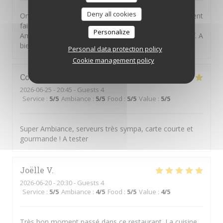
Deny all cookies
On peut avoir de l'imagination en cuisine sans forcément
faire compliqué et hors de prix... Merci David et
Personalize
Amandine pour ce nouveau moment de plaisir gustatif. A
bientöt.
Personal data protection policy
Cookie management policy
Constantin
H
2026-06-25
- 20:45 - Guests 4
Service
:
5
/5
Ambiance
:
5
/5
Food
:
5
/5
Value
:
5
/5
Super Ambiance, serveurs très sympa, carte courte et
gourmande ! A tester
Joëlle
V
2026-06-20
- 20:30 - Guests 4
Service
:
5
/5
Ambiance
:
4
/5
Food
:
5
/5
Value
:
4
/5
Très bon moment passé dans ce restaurant. La cuisine