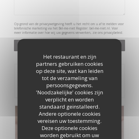
Op grond van de privacywetgeving heeft u het recht om u af te melden voor
telefonische marketing via het Bel-me-niet Register:
bel-me-niet.nl
. Voor
meer informatie over hoe wij uw gegevens verwerken, zie ons
privacybeleid
.
Het restaurant en zijn
partners gebruiken cookies
op deze site, wat kan leiden
Reservering
tot de verzameling van
persoonsgegevens.
RESERVEER EEN TAFEL
'Noodzakelijke' cookies zijn
verplicht en worden
standaard geïnstalleerd.
Andere optionele cookies
Menu's
vereisen uw toestemming.
Deze optionele cookies
ONTDEK ONS MENU
worden gebruikt om uw