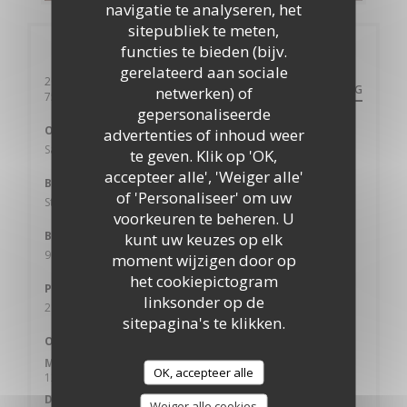
navigatie te analyseren, het
sitepubliek te meten,
functies te bieden (bijv.
Algemene informatie
gerelateerd aan sociale
203 Av Gambetta
ROUTEBESCHRIJVING
netwerken) of
((opent in een nieuw venster))
75020 Paris
gepersonaliseerde
Ondergrondse
advertenties of inhoud weer
Saint-Fargeau
te geven. Klik op 'OK,
accepteer alle', 'Weiger alle'
Bike station
of 'Personaliseer' om uw
Station n° 20037 177 AVENUE GAMBETTA
voorkeuren te beheren. U
Bus
kunt uw keuzes op elk
96 61
moment wijzigen door op
het cookiepictogram
Parkeren
linksonder op de
211 AVENUE GAMBETTA
sitepagina's te klikken.
Openingstijden
Maandag
OK, accepteer alle
12:00 - 14:00
Din
-
Zat
Weiger alle cookies