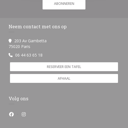
ABONNEREN
Neem contact met ons op
203 Av Gambetta
((opent in een nieuw venster))
75020 Paris
06 44 63 65 18
RESERVEER EEN TAFEL
AFHAAL
Volg ons
Facebook ((opent in een nieuw venster))
Instagram ((opent in een nieuw venster))