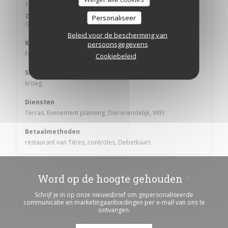
12:00 - 14:00
19:30 - 22:30
•
Zondag
Personaliseer
Gesloten
Beleid voor de bescherming van
Keuken
persoonsgegevens
Frans
Cookiebeleid
Soort bedrijf
kroeg
Diensten
Terras, Evenement planning, Diervriendelijk, WIFI
Betaalmethoden
restaurant van Titres, controles, Debetkaart
Word op de hoogte gehouden
*
Schrijf je in op onze nieuwsbrief om gepersonaliseerde
communicatie en marketingaanbiedingen per e-mail van ons te
ontvangen.