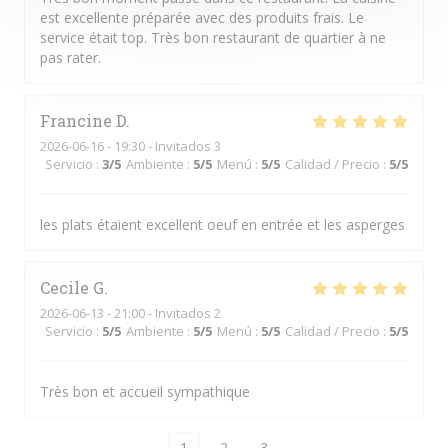
est excellente préparée avec des produits frais. Le
service était top. Très bon restaurant de quartier à ne
pas rater.
Francine
D
2026-06-16
- 19:30 - Invitados 3
Servicio
:
3
/5
Ambiente
:
5
/5
Menú
:
5
/5
Calidad / Precio
:
5
/5
les plats étaient excellent oeuf en entrée et les asperges
Cecile
G
2026-06-13
- 21:00 - Invitados 2
Servicio
:
5
/5
Ambiente
:
5
/5
Menú
:
5
/5
Calidad / Precio
:
5
/5
Très bon et accueil sympathique
1
2
3