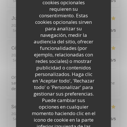
Servicio
:
5
/5
Ambiente
:
5
/5
Menú
:
5
/5
Calidad / Precio
:
5
/5
cookies opcionales
requieren su
consentimiento. Estas
Julien
B
cookies opcionales sirven
2026-07-11
- 20:00 - Invitados 2
para analizar su
Servicio
:
5
/5
Ambiente
:
5
/5
Menú
:
5
/5
Calidad / Precio
:
5
/5
navegación, medir la
audiencia del sitio, ofrecer
funcionalidades (por
Cécile
A
ejemplo, relacionadas con
2026-07-01
- 20:30 - Invitados 4
Servicio
:
5
/5
Ambiente
:
5
/5
Menú
:
5
/5
Calidad / Precio
:
5
/5
redes sociales) o mostrar
publicidad o contenidos
personalizados. Haga clic
On n'est jamais déçu chez Chéri-Chérie. Des plats
en 'Aceptar todo', 'Rechazar
savoureux, un service par des personnes adorables. Une
todo' o 'Personalizar' para
de mes adresses préférées.
gestionar sus preferencias.
Puede cambiar sus
opciones en cualquier
Serge
M
momento haciendo clic en el
2026-06-30
- 12:15 - Invitados 1
Servicio
:
5
/5
Ambiente
:
4
/5
Menú
:
5
/5
Calidad / Precio
:
5
/5
icono de cookie en la parte
inferior izquierda de las