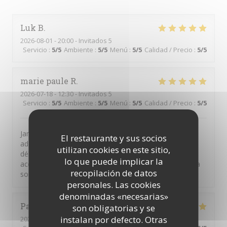
Luk
B
2026-08-01
- 20:00 - Invitados 5
Servicio
:
5
/5
Ambiente
:
5
/5
Menú
:
5
/5
Calidad / Precio
:
5
/5
marie paule
R
2026-07-18
- 12:30 - Invitados 5
Servicio
:
5
/5
Ambiente
:
5
/5
Menú
:
5
/5
Calidad / Precio
:
5
/5
Jamais déçus c'est toujours aussi bon ,le patron est
El restaurante y sus socios
adorable et très serviable,les travers de cochon
utilizan cookies en este sitio,
délicieux,le saumon. Parfait et toujours des
lo que puede implicar la
accompagnements délicats et des sauces sublimes .La
recopilación de datos
sortie gastronomique parfaite
personales. Las cookies
denominadas «necesarias»
Patrick
L
son obligatorias y se
instalan por defecto. Otras
2026-07-10
- 19:45 - Invitados 2