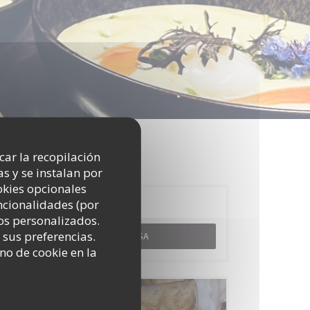
icar la recopilación
s y se instalan por
okies opcionales
uncionalidades (por
Reserva
os personalizados.
 sus preferencias.
RESERVAR UNA MESA
no de cookie en la
Carta