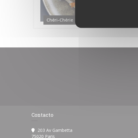
Chéri-Chérie
Contacto
203 Av Gambetta
((abre en una nueva ventana))
75020 Paris