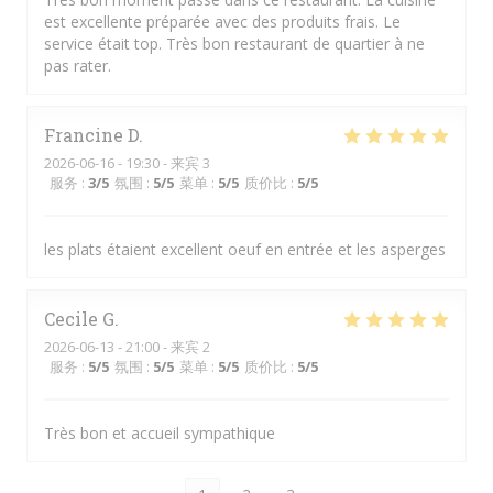
est excellente préparée avec des produits frais. Le
service était top. Très bon restaurant de quartier à ne
pas rater.
Francine
D
2026-06-16
- 19:30 - 来宾 3
服务
:
3
/5
氛围
:
5
/5
菜单
:
5
/5
质价比
:
5
/5
les plats étaient excellent oeuf en entrée et les asperges
Cecile
G
2026-06-13
- 21:00 - 来宾 2
服务
:
5
/5
氛围
:
5
/5
菜单
:
5
/5
质价比
:
5
/5
Très bon et accueil sympathique