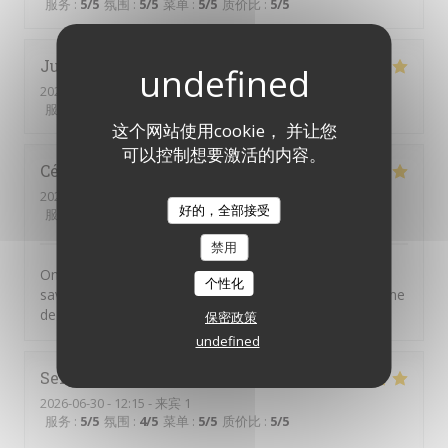
服务
:
5
/5
氛围
:
5
/5
菜单
:
5
/5
质价比
:
5
/5
Julien
B
2026-07-11
- 20:00 - 来宾 2
服务
:
5
/5
氛围
:
5
/5
菜单
:
5
/5
质价比
:
5
/5
这个网站使用cookie， 并让您
可以控制想要激活的内容。
Cécile
A
2026-07-01
- 20:30 - 来宾 4
好的，全部接受
服务
:
5
/5
氛围
:
5
/5
菜单
:
5
/5
质价比
:
5
/5
禁用
On n'est jamais déçu chez Chéri-Chérie. Des plats
个性化
savoureux, un service par des personnes adorables. Une
de mes adresses préférées.
保密政策
undefined
Serge
M
2026-06-30
- 12:15 - 来宾 1
服务
:
5
/5
氛围
:
4
/5
菜单
:
5
/5
质价比
:
5
/5