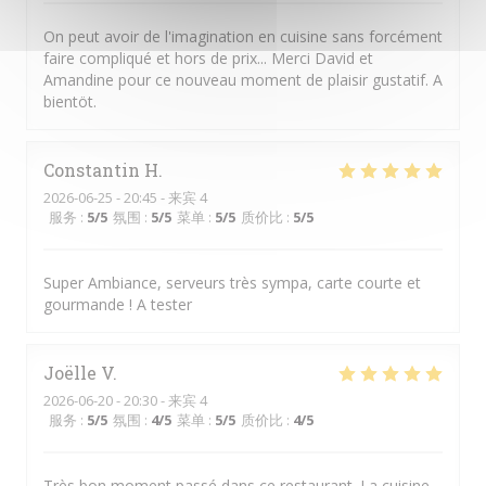
On peut avoir de l'imagination en cuisine sans forcément
faire compliqué et hors de prix... Merci David et
Amandine pour ce nouveau moment de plaisir gustatif. A
bientöt.
Constantin
H
2026-06-25
- 20:45 - 来宾 4
服务
:
5
/5
氛围
:
5
/5
菜单
:
5
/5
质价比
:
5
/5
Super Ambiance, serveurs très sympa, carte courte et
gourmande ! A tester
Joëlle
V
2026-06-20
- 20:30 - 来宾 4
服务
:
5
/5
氛围
:
4
/5
菜单
:
5
/5
质价比
:
4
/5
Très bon moment passé dans ce restaurant. La cuisine