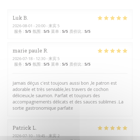
Luk
B
2026-08-01
- 20:00 - 来宾 5
服务
:
5
/5
氛围
:
5
/5
菜单
:
5
/5
质价比
:
5
/5
marie paule
R
2026-07-18
- 12:30 - 来宾 5
服务
:
5
/5
氛围
:
5
/5
菜单
:
5
/5
质价比
:
5
/5
Jamais déçus c'est toujours aussi bon ,le patron est
adorable et très serviable,les travers de cochon
délicieux,le saumon. Parfait et toujours des
accompagnements délicats et des sauces sublimes .La
sortie gastronomique parfaite
Patrick
L
2026-07-10
- 19:45 - 来宾 2