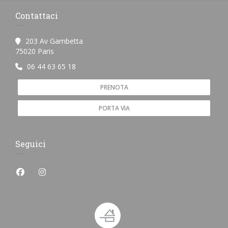
Contattaci
203 Av Gambetta
((apre una nuova finestra))
75020 Paris
06 44 63 65 18
PRENOTA
PORTA VIA
Seguici
Facebook ((apre una nuova finestra))
Instagram ((apre una nuova finestra))