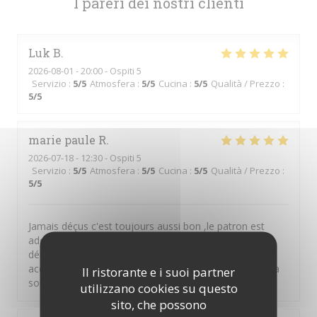
I pareri dei nostri clienti
Luk
B
2026-08-01
- 20:00 - Ospiti 5
Servizio
:
5
/5
Atmosfera
:
5
/5
Cucina
:
5
/5
Qualità / Prezzo
:
5
/5
marie paule
R
2026-07-18
- 12:30 - Ospiti 5
Servizio
:
5
/5
Atmosfera
:
5
/5
Cucina
:
5
/5
Qualità / Prezzo
:
5
/5
Jamais déçus c'est toujours aussi bon ,le patron est
adorable et très serviable,les travers de cochon
délicieux,le saumon. Parfait et toujours des
accompagnements délicats et des sauces sublimes .La
Il ristorante e i suoi partner
sortie gastronomique parfaite
utilizzano cookies su questo
sito, che possono