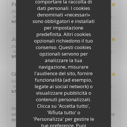
comportare la raccolta di
Patrick
L
dati personali. I cookies
2026-07-10
- 19:45 - Ospiti 2
denominati «necessari»
Servizio
:
5
/5
Atmosfera
:
5
/5
Cucina
:
5
/5
Qualità / Prezzo
:
sono obbligatori e installati
5
/5
per impostazione
predefinita. Altri cookies
Julien
B
opzionali richiedono il tuo
2026-07-11
- 20:00 - Ospiti 2
consenso. Questi cookies
Servizio
:
5
/5
Atmosfera
:
5
/5
Cucina
:
5
/5
Qualità / Prezzo
:
opzionali servono per
5
/5
analizzare la tua
navigazione, misurare
l'audience del sito, fornire
Cécile
A
funzionalità (ad esempio,
2026-07-01
- 20:30 - Ospiti 4
legate ai social network) o
Servizio
:
5
/5
Atmosfera
:
5
/5
Cucina
:
5
/5
Qualità / Prezzo
:
5
/5
visualizzare pubblicità o
contenuti personalizzati.
Clicca su 'Accetta tutto',
On n'est jamais déçu chez Chéri-Chérie. Des plats
'Rifiuta tutto' o
savoureux, un service par des personnes adorables. Une
'Personalizza' per gestire le
de mes adresses préférées.
tue preferenze. Puoi