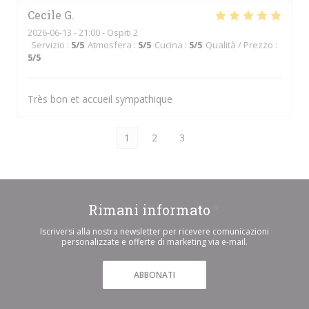
Cecile
G
2026-06-13
- 21:00 - Ospiti 2
Servizio
:
5
/5
Atmosfera
:
5
/5
Cucina
:
5
/5
Qualità / Prezzo
:
5
/5
Très bon et accueil sympathique
1
2
3
Rimani informato
*
Iscriversi alla nostra newsletter per ricevere comunicazioni
personalizzate e offerte di marketing via e-mail.
ABBONATI