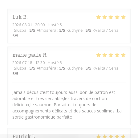
Luk
B
2026-08-01
- 20:00 - Hosté 5
Služba
:
5
/5
Atmosféra
:
5
/5
Kuchyně
:
5
/5
Kvalita / Cena
:
5
/5
marie paule
R
2026-07-18
- 12:30 - Hosté 5
Služba
:
5
/5
Atmosféra
:
5
/5
Kuchyně
:
5
/5
Kvalita / Cena
:
5
/5
Jamais déçus c'est toujours aussi bon ,le patron est
adorable et très serviable,les travers de cochon
délicieux,le saumon. Parfait et toujours des
accompagnements délicats et des sauces sublimes .La
sortie gastronomique parfaite
Patrick
L