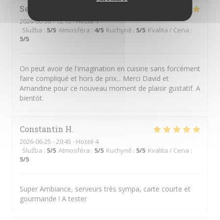
Serge
M
2026-06-30
- 12:15 - Hosté 1
Služba
:
5
/5
Atmosféra
:
4
/5
Kuchyně
:
5
/5
Kvalita / Cena
:
5
/5
On peut avoir de l'imagination en cuisine sans forcément
faire compliqué et hors de prix... Merci David et
Amandine pour ce nouveau moment de plaisir gustatif. A
bientöt.
Constantin
H
2026-06-25
- 20:45 - Hosté 4
Služba
:
5
/5
Atmosféra
:
5
/5
Kuchyně
:
5
/5
Kvalita / Cena
:
5
/5
Super Ambiance, serveurs très sympa, carte courte et
gourmande ! A tester