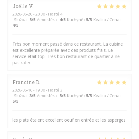
Joëlle
V
2026-06-20
- 20:30 - Hosté 4
Služba
:
5
/5
Atmosféra
:
4
/5
Kuchyně
:
5
/5
Kvalita / Cena
:
4
/5
Très bon moment passé dans ce restaurant. La cuisine
est excellente préparée avec des produits frais. Le
service était top. Très bon restaurant de quartier à ne
pas rater.
Francine
D
2026-06-16
- 19:30 - Hosté 3
Služba
:
3
/5
Atmosféra
:
5
/5
Kuchyně
:
5
/5
Kvalita / Cena
:
5
/5
les plats étaient excellent oeuf en entrée et les asperges