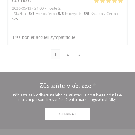
Cecile
G
2026-06-13
- 21:00 - Hosté 2
Služba
:
5
/5
Atmosféra
:
5
/5
Kuchyně
:
5
/5
Kvalita / Cena
:
5
/5
Très bon et accueil sympathique
1
2
3
Zůstaňte v obraze
*
Přihlaste se k odběru našeho newsletteru a dostávejte od nás e-
mailem personalizovaná sdělení a marketingové nabídky.
ODEBÍRAT