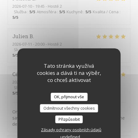
2026-07-10
- 19:45 - Hosté 2
Služba
:
5
/5
Atmosféra
:
5
/5
Kuchyně
:
5
/5
Kvalita / Cena
:
5
/5
Julien
B
2026-07-11
- 20:00 - Hosté 2
Služba
:
5
/5
Atmosféra
:
5
/5
Kuchyně
:
5
/5
Kvalita / Cena
:
5
/5
Tato stránka využívá
cookies a dává ti na výběr,
Cécile
A
co chceš aktivovat
2026-07-01
- 20:30 - Hosté 4
Služba
:
5
/5
Atmosféra
:
5
/5
Kuchyně
:
5
/5
Kvalita / Cena
:
5
/5
OK, přijmout vše
Odmítnout všechny cookies
On n'est jamais déçu chez Chéri-Chérie. Des plats
savoureux, un service par des personnes adorables. Une
Přizpůsobit
de mes adresses préférées.
Zásady ochrany osobních údajů
undefined