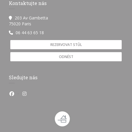
Kontaktujte nás
203 Av Gambetta
((otevře se v novém okně))
75020 Paris
06 44 63 65 18
REZERVOVAT STŮL
ODNÉST
Sledujte nás
Facebook ((otevře se v novém okně))
Instagram ((otevře se v novém okně))