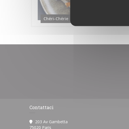
Chéri-Chérie
Contattaci
203 Av Gambetta
((apre una nuova finestra))
75020 Paris