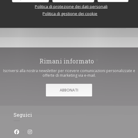
Politica di protezione dei dati personali
Politica di gestione dei cookie
APPLICATION ZENCHEF
Rimani informato
*
Iscriversi alla nostra newsletter per ricevere comunicazioni personalizzate e
offerte di marketing via e-mail.
ABBONATI
Seguici
Facebook ((apre una nuova finestra))
Instagram ((apre una nuova finestra))