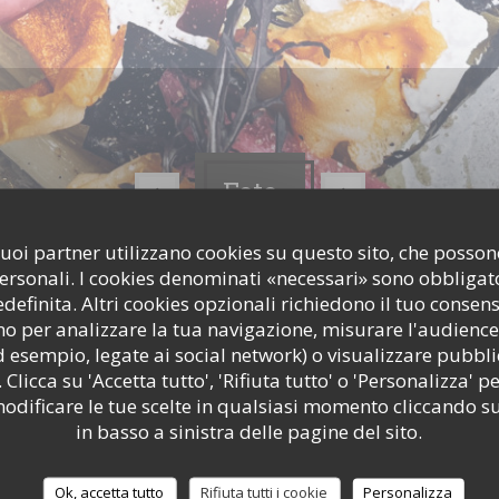
Foto
i suoi partner utilizzano cookies su questo sito, che poss
personali. I cookies denominati «necessari» sono obbligator
efinita. Altri cookies opzionali richiedono il tuo consen
o per analizzare la tua navigazione, misurare l'audience 
d esempio, legate ai social network) o visualizzare pubbli
 Clicca su 'Accetta tutto', 'Rifiuta tutto' o 'Personalizza' pe
odificare le tue scelte in qualsiasi momento cliccando su
in basso a sinistra delle pagine del sito.
Ok, accetta tutto
Rifiuta tutti i cookie
Personalizza