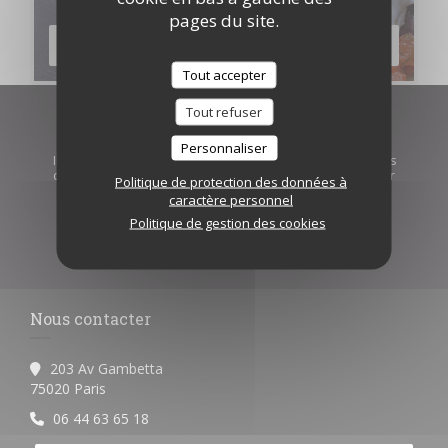
pages du site.
DÉCOUVRIR NOTRE CARTE
Tout accepter
Tout refuser
Newsletter
*
Personnaliser
Inscrivez-vous à notre lettre d'information pour recevoir des
communications personnalisées et des offres marketing par
Politique de protection des données à
courriel.
caractère personnel
Politique de gestion des cookies
S'ABONNER
Nous contacter
203 Av Gambetta
((ouvre une nouvelle fenêtre))
75020 Paris
06 44 63 65 18