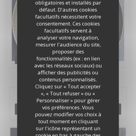
obligatoires et installés par
défaut. D'autres cookies
facultatifs nécessitent votre
consentement. Ces cookies
facultatifs servent à
analyser votre navigation,
mesurer l'audience du site,
proposer des
fonctionnalités (ex : en lien
APPLICATION ZENCHEF
avec les réseaux sociaux) ou
afficher des publicités ou
contenus personnalisés.
Cliquez sur « Tout accepter
», « Tout refuser » ou «
Réservation
Personnaliser » pour gérer
vos préférences. Vous
RÉSERVER
pouvez modifier vos choix à
tout moment en cliquant
sur l'icône représentant un
cookie en bas à gauche des
Cartes & Menus