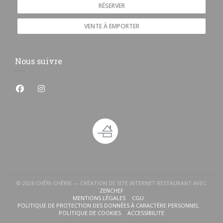
RÉSERVER
VENTE À EMPORTER
Nous suivre
Facebook ((ouvre une nouvelle fenêtre))
Instagram ((ouvre une nouvelle fenêtre))
© 2026 CHÉRI-CHÉRIE — CRÉATION DE SITE INTERNET RESTAURANT AVEC
((OUVRE UNE NOUVELLE FENÊTRE))
ZENCHEF
MENTIONS LÉGALES
CGU
((OUVRE UNE NOUVELLE FENÊTRE))
((OUVRE UNE NOUVELLE FENÊTR
POLITIQUE DE PROTECTION DES DONNÉES À CARACTÈRE PERSONNEL
((OUVRE UNE NOUVELLE FENÊTRE))
POLITIQUE DE COOKIES
ACCESSIBILITE
((OUVRE UNE NOUVELLE FENÊTRE))
((OUVRE UNE NOUVELLE FENÊ