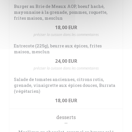
Burger au Brie de Meaux AOP, boeuf haché,
mayonnaise à la grenade, pommes, roquette,
frites maison, mesclun
18,00 EUR
préciser la cuisson dans les commentaires
Entrecote (225g), beurre aux épices, frites
maison, mesclun
24,00 EUR
préciser la cuisson dans les commentaires
Salade de tomates anciennes, citrons rotis,
grenade, vinaigrette aux épices douces, Burrata
(végétarien)
18,00 EUR
desserts