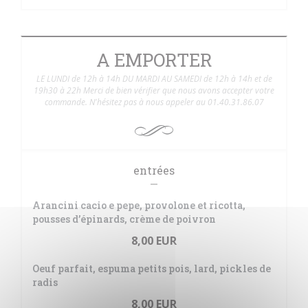
A EMPORTER
LE LUNDI de 12h à 14h DU MARDI AU SAMEDI de 12h à 14h et de
19h30 à 22h Merci de bien vérifier que nous avons accepter votre
commande. N'hésitez pas à nous appeler au 01.40.31.86.07
entrées
Arancini cacio e pepe, provolone et ricotta,
pousses d’épinards, crème de poivron
8,00 EUR
Oeuf parfait, espuma petits pois, lard, pickles de
radis
8,00 EUR