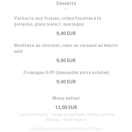
Desserts
Vacherin aux fraises, crème fouettée à la
pistache, glace yaourt, meringue
9,00 EUR
Moelleux au chocolat, cœur au caramel au beurre
salé
9,00 EUR
Fromages AOP (demandez notre ardoise)
9,00 EUR
Menu enfant
12,00 EUR
1 jus de pomme bio, 1 burger (boeuf haché, cheddar, pain bio,
ketchup), 1 boule de glace
CUISINE MAISON A BASE DE PRODUITS FRAIS