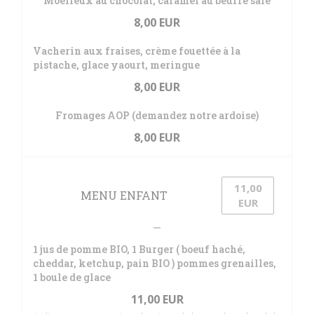
Moelleux au chocolat, caramel au beurre salé
8,00 EUR
Vacherin aux fraises, crème fouettée à la
pistache, glace yaourt, meringue
8,00 EUR
Fromages AOP (demandez notre ardoise)
8,00 EUR
11,00
MENU ENFANT
EUR
1 jus de pomme BIO, 1 Burger ( boeuf haché,
cheddar, ketchup, pain BIO ) pommes grenailles,
1 boule de glace
11,00 EUR