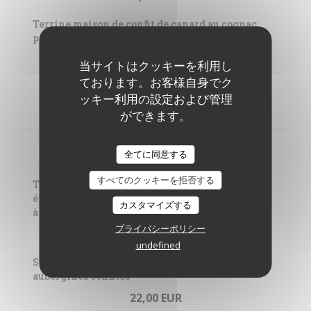
Terrine maison de confit de canard au cognac,
pistaches, tomates séchées
11,00 EUR
当サイトはクッキーを利用し
ております。お客様自身でク
Chorizette artisanale Maison Montalet
ッキー利用の設定および管理
6,00 EUR
ができます。
plats
全てに同意する
すべてのクッキーを拒否する
Travers de cochon Maison Montalet grillés aux
épices cajun, poireau, écrasé de pommes de terre
カスタマイズする
à l’aneth
プライバシーポリシー
23,00 EUR
undefined
Saumon, sauce miso-mascarpone, gingembre,
aubergines confites
22,00 EUR