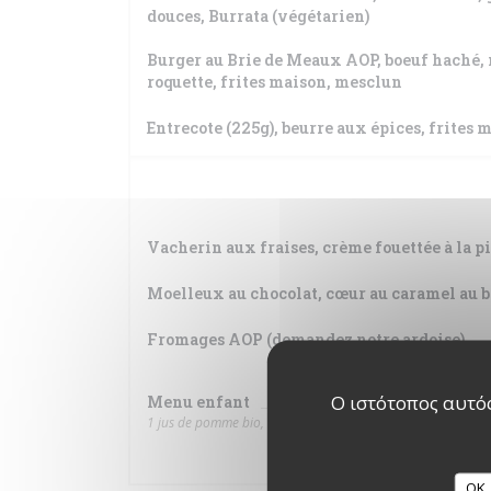
douces, Burrata (végétarien)
Burger au Brie de Meaux AOP, boeuf haché,
roquette, frites maison, mesclun
Entrecote (225g), beurre aux épices, frites 
Vacherin aux fraises, crème fouettée à la p
Moelleux au chocolat, cœur au caramel au b
Fromages AOP (demandez notre ardoise)
Ο ιστότοπος αυτός
Menu enfant
1 jus de pomme bio, 1 burger (boeuf haché, cheddar, pain b
CUISINE MAISON
OK,