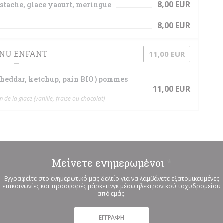
8,00 EUR
istache, glace yaourt, meringue
8,00 EUR
NU ENFANT
11,00 EUR
 cheddar, ketchup, pain BIO ) pommes
11,00 EUR
de la glace (vanille, fraise ou chocolat)
Μείνετε ενημερωμένοι
*
Εγγραφείτε στο ενημερωτικό μας δελτίο για να λαμβάνετε εξατομικευμένες
επικοινωνίες και προσφορές μάρκετινγκ μέσω ηλεκτρονικού ταχυδρομείου
από εμάς.
ΕΓΓΡΑΦΉ