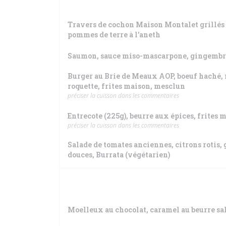
Travers de cochon Maison Montalet grillés a
pommes de terre à l’aneth
Saumon, sauce miso-mascarpone, gingembre
Burger au Brie de Meaux AOP, boeuf haché,
roquette, frites maison, mesclun
préciser la cuisson dans les commentaires
Entrecote (225g), beurre aux épices, frites
préciser la cuisson dans les commentaires
Salade de tomates anciennes, citrons rotis,
douces, Burrata (végétarien)
Moelleux au chocolat, caramel au beurre sa