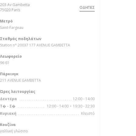
203 Av Gambetta
ΟΔΗΓΊΕΣ
((ανοίγει σε νέο παράθυρο))
75020 Paris
Μετρό
Saint-Fargeau
Σταθμός ποδηλάτων
Station n° 20037 177 AVENUE GAMBETTA
Λεωφορείο
96 61
Πάρκινγκ
211 AVENUE GAMBETTA
Ώρες λειτουργίας
12:00 - 14:00
Δευτέρα
12:00 - 14:00
19:30 - 22:30
Τ�
-
Σ�
•
Κλειστό
Κυριακή
Κουζίνα
γαλλική γλώσσα