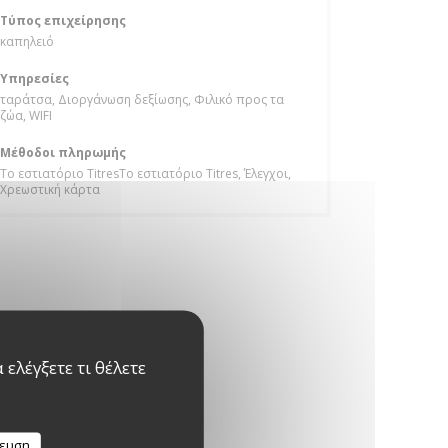
Τύπος επιχείρησης
καπηλειό
Υπηρεσίες
ταράτσα, Διοργάνωση δεξίωσης, Φιλικό προς τα
ζώα, WIFI
Μέθοδοι πληρωμής
Το εστιατόριο TitresΤο εστιατόριο Titres, Έλεγχοι,
Χρεωστική κάρτα
ελέγξετε τι θέλετε
κευση