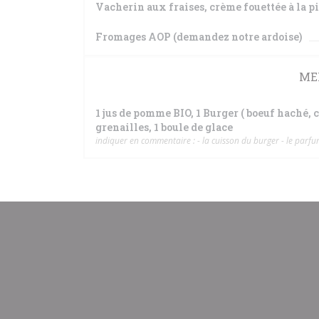
Vacherin aux fraises, crème fouettée à la p
Fromages AOP (demandez notre ardoise)
ME
1 jus de pomme BIO, 1 Burger ( boeuf haché,
grenailles, 1 boule de glace
indiquer en commentaire : - la cuisson du burger - le parfum 