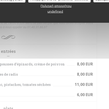
Πολιτική απορρήτου
undefined
EMPORTER
t de 19h30 à 22h Merci de bien vérifier que nous avons accepter votre
s à nous appeler au 01.40.31.86.07
entrées
8,00 EUR
, pousses d’épinards, crème de poivron
8,00 EUR
es de radis
11,00 EUR
c, pistaches, tomates séchées
6,00 EUR
plats