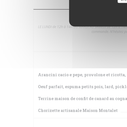
A 
LE LUNDI de 12h à 14h DU MARDI AU SAMEDI de 12h à 14h e
commande. N'hésitez pa
Arancini cacio e pepe, provolone et ricotta
Oeuf parfait, espuma petits pois, lard, pickl
Terrine maison de confit de canard au cogna
Chorizette artisanale Maison Montalet