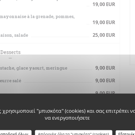
19,00 EUR
 mayonnaise à la grenade, pommes,
19,00 EUR
25,00 EUR
maison, salade
Desserts
9,00 EUR
istache, glace yaourt, meringue
9,00 EUR
eurre salé
9,00 EUR
12,00 EUR
 χρησιμοποιεί "μπισκότα" (cookies) και σας επιτρέπει να 
io, ketchup), 1 boule de glace
να ενεργοποιήσετε
 A BASE DE PRODUITS FRAIS
 αποδοχή όλων
Απόρριψε όλα τα "μπισκότα" (cookies)
Εξατομί