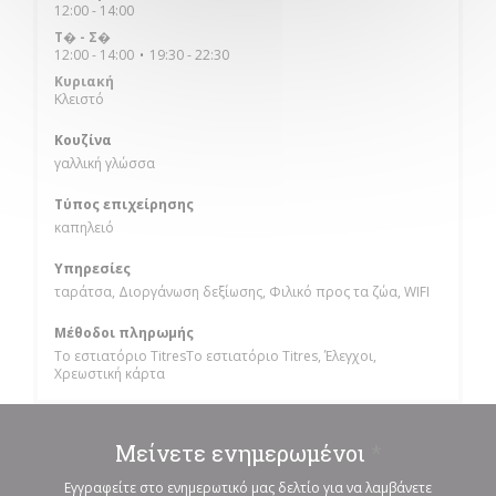
12:00 - 14:00
Τ�
-
Σ�
12:00 - 14:00
19:30 - 22:30
•
Κυριακή
Κλειστό
Κουζίνα
γαλλική γλώσσα
Τύπος επιχείρησης
καπηλειό
Υπηρεσίες
ταράτσα, Διοργάνωση δεξίωσης, Φιλικό προς τα ζώα, WIFI
Μέθοδοι πληρωμής
Το εστιατόριο TitresΤο εστιατόριο Titres, Έλεγχοι,
Χρεωστική κάρτα
Μείνετε ενημερωμένοι
*
Εγγραφείτε στο ενημερωτικό μας δελτίο για να λαμβάνετε