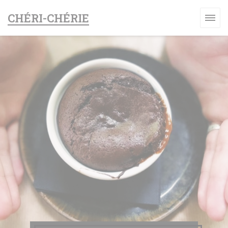
Πίνακας διαχείρισης "Μπισκότων" (Cookies)
CHÉRI-CHÉRIE