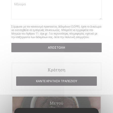
Σύμφωνα με τον κανονισμό προστασίας δεδομένων (GDPR), έχετε το δικαίωμα
να αντιταχθείτε σε εμπορικές επικοινωνίες. Μπορείτε να εγγραφείτε στο
Μητρώο του Άρθρου 11:
dpa.gr
. Για περισσότερες πληροφορίες σχετικά με
την επεξεργασία των δεδομένων σας, δείτε την
πολιτική απορρήτου
.
Κράτηση
ΚΆΝΤΕ ΚΡΆΤΗΣΗ ΤΡΑΠΕΖΙΟΎ
Μενού