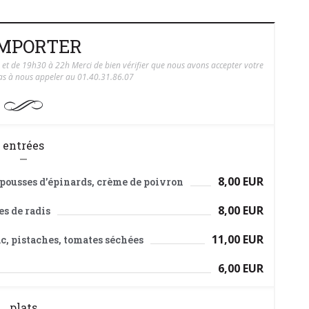
EMPORTER
t de 19h30 à 22h Merci de bien vérifier que nous avons accepter votre
s à nous appeler au 01.40.31.86.07
entrées
8,00 EUR
, pousses d’épinards, crème de poivron
8,00 EUR
es de radis
11,00 EUR
c, pistaches, tomates séchées
6,00 EUR
plats