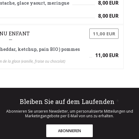
8,00 EUR
istache, glace yaourt, meringue
8,00 EUR
NU ENFANT
11,00 EUR
 cheddar, ketchup, pain BIO ) pommes
11,00 EUR
de la glace (vanille, fraise ou chocolat)
Bleiben Sie auf dem Laufenden
*
Abonnieren Sie unseren Newsletter, um personalisierte Mitteilungen und
Marketingangebote per E-Mail von uns zu erhalten.
ABONNIEREN