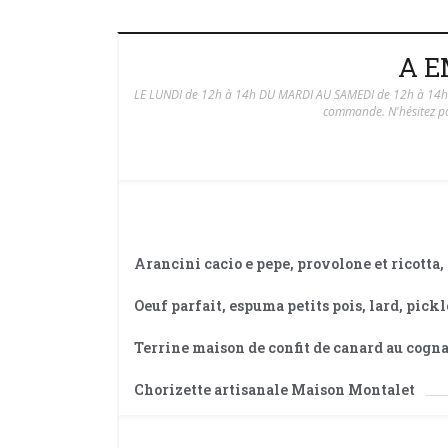
A 
LE LUNDI de 12h à 14h DU MARDI AU SAMEDI de 12h à 14h e
commande. N'hésitez pa
Arancini cacio e pepe, provolone et ricotta
Oeuf parfait, espuma petits pois, lard, pickl
Terrine maison de confit de canard au cogna
Chorizette artisanale Maison Montalet