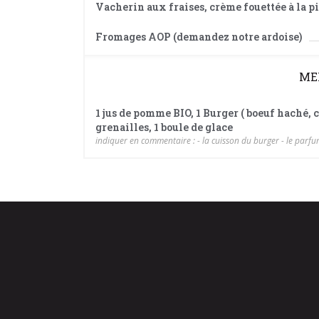
Vacherin aux fraises, crème fouettée à la p
Fromages AOP (demandez notre ardoise)
ME
1 jus de pomme BIO, 1 Burger ( boeuf haché,
grenailles, 1 boule de glace
indiquer en commentaire : - la cuisson du burger - le parfum 