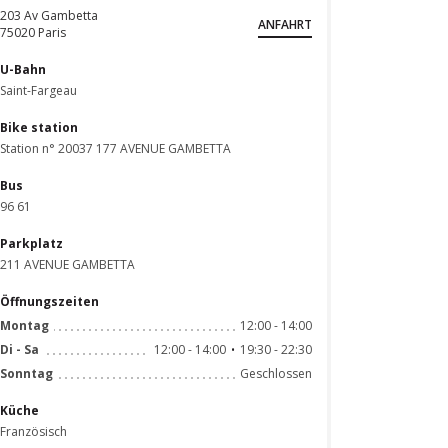
203 Av Gambetta
ANFAHRT
((öffnet ein neues Fenster))
75020 Paris
U-Bahn
Saint-Fargeau
Bike station
Station n° 20037 177 AVENUE GAMBETTA
Bus
96 61
Parkplatz
211 AVENUE GAMBETTA
Öffnungszeiten
12:00 - 14:00
Montag
12:00 - 14:00
19:30 - 22:30
Di
-
Sa
•
Geschlossen
Sonntag
Küche
Französisch